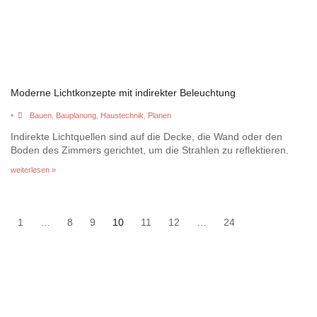
Moderne Lichtkonzepte mit indirekter Beleuchtung
•
Bauen
,
Bauplanung
,
Haustechnik
,
Planen
Indirekte Lichtquellen sind auf die Decke, die Wand oder den
Boden des Zimmers gerichtet, um die Strahlen zu reflektieren.
weiterlesen »
1
…
8
9
10
11
12
…
24