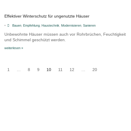
Effektiver Winterschutz für ungenutzte Häuser
•
Bauen
,
Empfehlung
,
Haustechnik
,
Modernisieren
,
Sanieren
Unbewohnte Häuser müssen auch vor Rohrbrüchen, Feuchtigkeit
und Schimmel geschützt werden.
weiterlesen »
1
…
8
9
10
11
12
…
20