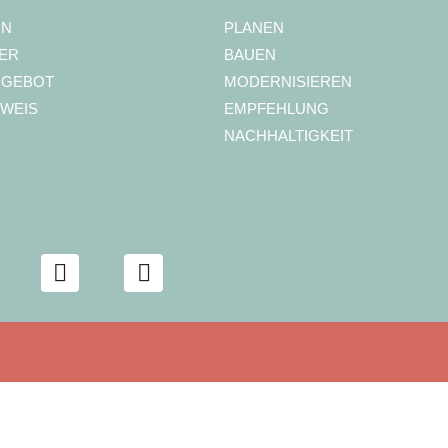
ON
PLANEN
ER
BAUEN
NGEBOT
MODERNISIEREN
WEIS
EMPFEHLUNG
NACHHALTIGKEIT