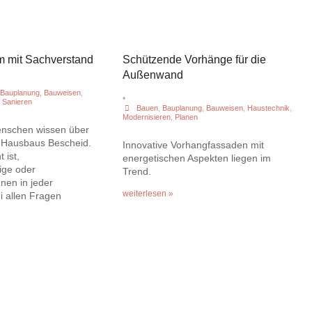
m mit Sachverstand
Schützende Vorhänge für die
Außenwand
Bauplanung
,
Bauweisen
,
•
,
Sanieren
Bauen
,
Bauplanung
,
Bauweisen
,
Haustechnik
,
Modernisieren
,
Planen
enschen wissen über
 Hausbaus Bescheid.
Innovative Vorhangfassaden mit
 ist,
energetischen Aspekten liegen im
ige oder
Trend.
nen in jeder
weiterlesen »
 allen Fragen