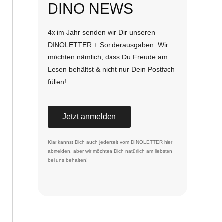
DINO NEWS
4x im Jahr senden wir Dir unseren
DINOLETTER + Sonderausgaben. Wir
möchten nämlich, dass Du Freude am
Lesen behältst & nicht nur Dein Postfach
füllen!
Jetzt anmelden
Klar kannst Dich auch jederzeit vom DINOLETTER
hier
abmelden
, aber wir möchten Dich natürlich am liebsten
bei uns behalten!