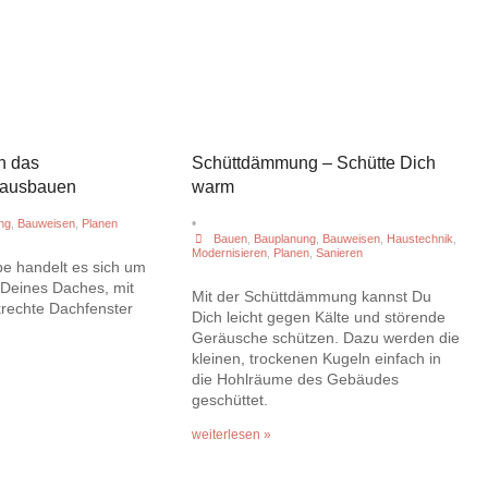
n das
Schüttdämmung – Schütte Dich
 ausbauen
warm
•
ng
,
Bauweisen
,
Planen
Bauen
,
Bauplanung
,
Bauweisen
,
Haustechnik
,
Modernisieren
,
Planen
,
Sanieren
e handelt es sich um
 Deines Daches, mit
Mit der Schüttdämmung kannst Du
rechte Dachfenster
Dich leicht gegen Kälte und störende
Geräusche schützen. Dazu werden die
kleinen, trockenen Kugeln einfach in
die Hohlräume des Gebäudes
geschüttet.
weiterlesen »