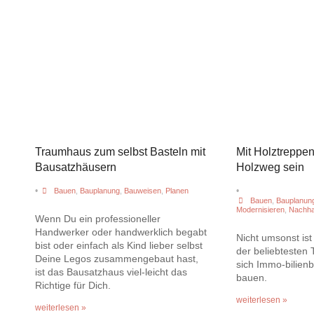
Traumhaus zum selbst Basteln mit
Mit Holztreppen
Bausatzhäusern
Holzweg sein
•
•
Bauen
,
Bauplanung
,
Bauweisen
,
Planen
Bauen
,
Bauplanun
Modernisieren
,
Nachhal
Wenn Du ein professioneller
Handwerker oder handwerklich begabt
Nicht umsonst ist
bist oder einfach als Kind lieber selbst
der beliebtesten
Deine Legos zusammengebaut hast,
sich Immo-bilienb
ist das Bausatzhaus viel-leicht das
bauen.
Richtige für Dich.
weiterlesen »
weiterlesen »