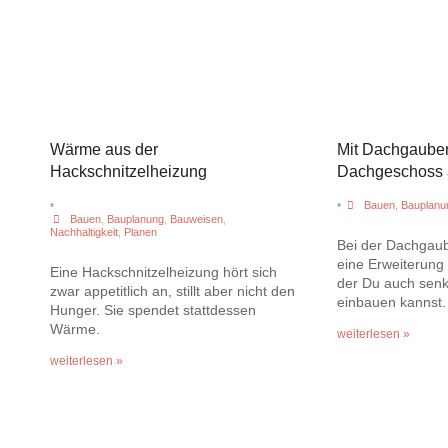
Wärme aus der
Mit Dachgaube
Hackschnitzelheizung
Dachgeschoss
•
•
Bauen
,
Bauplanu
Bauen
,
Bauplanung
,
Bauweisen
,
Nachhaltigkeit
,
Planen
Bei der Dachgaub
eine Erweiterung
Eine Hackschnitzelheizung hört sich
der Du auch senk
zwar appetitlich an, stillt aber nicht den
einbauen kannst.
Hunger. Sie spendet stattdessen
Wärme.
weiterlesen »
weiterlesen »