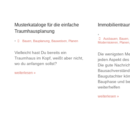
Musterkataloge für die einfache
Immobilientrau
Traumhausplanung
•
Ausbauen
,
Bauen
,
•
Bauen
,
Bauplanung
,
Bauweisen
,
Planen
Modernisieren
,
Planen
Vielleicht hast Du bereits ein
Die wenigsten M
Traumhaus im Kopf, weißt aber nicht,
jeden Aspekt des
wo du anfangen sollst?
Die gute Nachricht
Bausachverständ
weiterlesen »
Baugutachter kön
Bauphase und bei
weiterhelfen
weiterlesen »