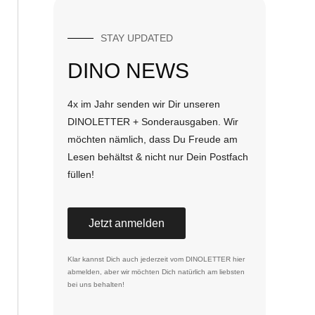
STAY UPDATED
DINO NEWS
4x im Jahr senden wir Dir unseren
DINOLETTER + Sonderausgaben. Wir
möchten nämlich, dass Du Freude am
Lesen behältst & nicht nur Dein Postfach
füllen!
Jetzt anmelden
Klar kannst Dich auch jederzeit vom DINOLETTER
hier
abmelden
, aber wir möchten Dich natürlich am liebsten
bei uns behalten!