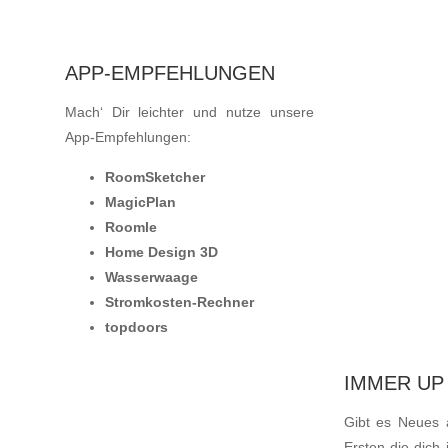
APP-EMPFEHLUNGEN
UNSER LIKE
Mach‘ Dir leichter und nutze unsere
MEHRWER
Apps we like
App-Empfehlungen:
RoomSketcher
MagicPlan
Roomle
Home Design 3D
Wasserwaage
Stromkosten-Rechner
topdoors
IMMER UP 
RECHERCHIERT
Gibt es Neues 
Ausgewählte Dienstleistung für Dich
Ersten die dich