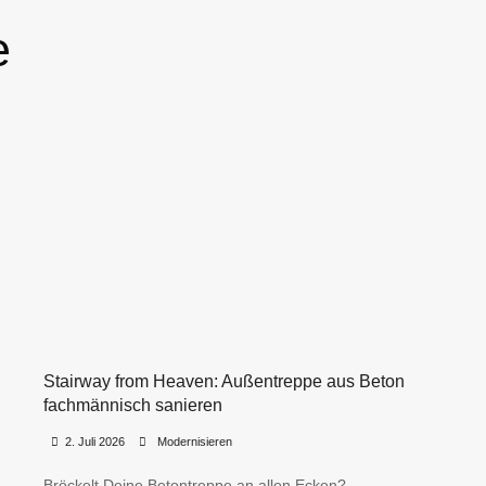
e
Stairway from Heaven: Außentreppe aus Beton
fachmännisch sanieren
•
•
2. Juli 2026
Modernisieren
Bröckelt Deine Betontreppe an allen Ecken?