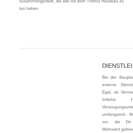
zusammengestellt, die alle mit dem Thema Hausbau zu
tun haben.
DIENSTLE
RECHERCHIERT
Bei der Baupl
Ausgewählte Dienstleistung für Dich
externe Dienst
Egal, ob Vermes
örtliche 
Versorgungsunte
umfangreich. Wi
vor, die Dir
Mehrwert geben,