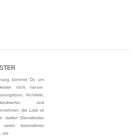
ISTER
anung kommst Du um
leister nicht herum.
sungsbüro, Architekt,
Handwerks- und
rnehmen, die Liste ist
r stellen Dienstleister
 einen besonderen
 vor.