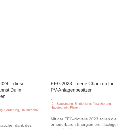
24 – diese
EEG 2023 – neue Chancen für
nnst Du in
PV-Anlagenbesitzer
men
•
Bauplanung
,
Empfehlung
,
Finanzierung
,
Haustechnik
,
Planen
ng
,
Förderung
,
Haustechnik
,
Mit der EEG-Novelle 2023 sollen die
erneuerbaren Energien breitflächiger
raucher dank des