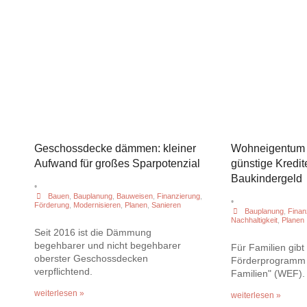
Geschossdecke dämmen: kleiner
Wohneigentum f
Aufwand für großes Sparpotenzial
günstige Kredite
Baukindergeld
•
Bauen
,
Bauplanung
,
Bauweisen
,
Finanzierung
,
•
Förderung
,
Modernisieren
,
Planen
,
Sanieren
Bauplanung
,
Finan
Nachhaltigkeit
,
Planen
Seit 2016 ist die Dämmung
begehbarer und nicht begehbarer
Für Familien gibt
oberster Geschossdecken
Förderprogramm 
verpflichtend.
Familien" (WEF).
weiterlesen »
weiterlesen »