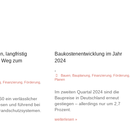
n, langfristig
Baukostenentwicklung im Jahr
er Weg zum
2024
•
Bauen
,
Bauplanung
,
Finanzierung
,
Förderung
,
Planen
g
,
Finanzierung
,
Förderung
,
Im zweiten Quartal 2024 sind die
Baupreise in Deutschland erneut
60 ein verlässlicher
gestiegen – allerdings nur um 2,7
sen und führend bei
Prozent.
Brandschutzsystemen.
weiterlesen »