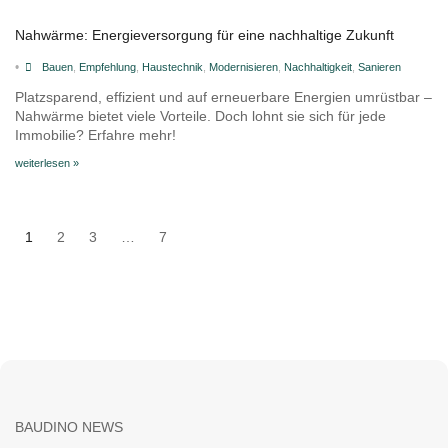
Nahwärme: Energieversorgung für eine nachhaltige Zukunft
•
Bauen
,
Empfehlung
,
Haustechnik
,
Modernisieren
,
Nachhaltigkeit
,
Sanieren
Platzsparend, effizient und auf erneuerbare Energien umrüstbar –
Nahwärme bietet viele Vorteile. Doch lohnt sie sich für jede
Immobilie? Erfahre mehr!
weiterlesen »
1
2
3
…
7
BAUDINO NEWS