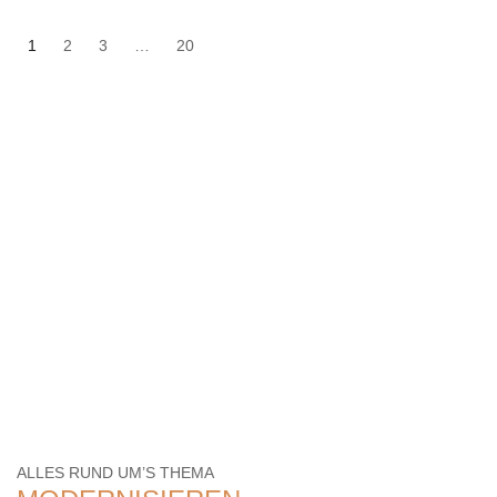
1
2
3
…
20
ALLES RUND UM’S THEMA