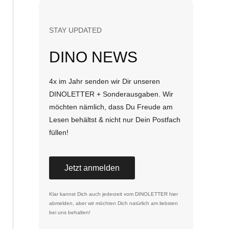
STAY UPDATED
DINO NEWS
4x im Jahr senden wir Dir unseren
DINOLETTER + Sonderausgaben. Wir
möchten nämlich, dass Du Freude am
Lesen behältst & nicht nur Dein Postfach
füllen!
Jetzt anmelden
Klar kannst Dich auch jederzeit vom DINOLETTER
hier
abmelden
, aber wir möchten Dich natürlich am liebsten
bei uns behalten!