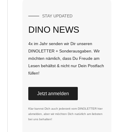
STAY UPDATED
DINO NEWS
4x im Jahr senden wir Dir unseren
DINOLETTER + Sonderausgaben. Wir
möchten nämlich, dass Du Freude am
Lesen behältst & nicht nur Dein Postfach
füllen!
Jetzt anmelden
Klar kannst Dich auch jederzeit vom DINOLETTER
hier
abmelden
, aber wir möchten Dich natürlich am liebsten
bei uns behalten!