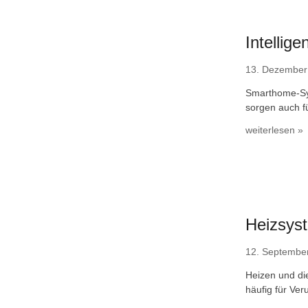
Intellig
13. Dezember
Smarthome-Sy
sorgen auch fü
weiterlesen »
Heizsys
12. Septembe
Heizen und di
häufig für Ver