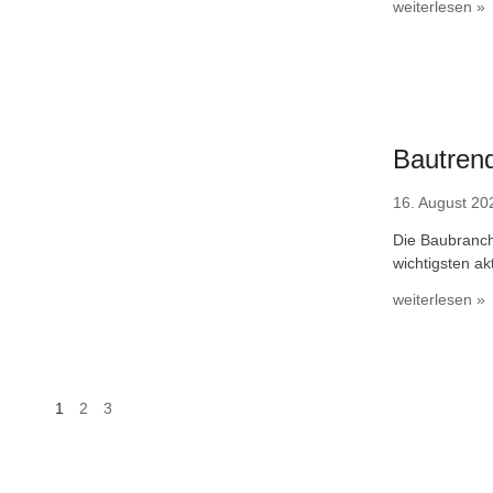
weiterlesen »
Bautrend
16. August 20
Die Baubranche
wichtigsten ak
weiterlesen »
1
2
3