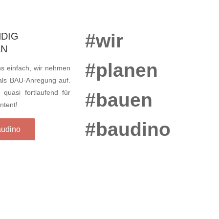
#wir
NDIG
N
#planen
s einfach, wir nehmen
ls BAU-Anregung auf.
quasi fortlaufend für
#bauen
ntent!
#baudino
audino