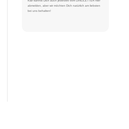
Klar kannst Dich auch jederzeit vom DINOLETTER
hier
abmelden
, aber wir möchten Dich natürlich am liebsten
bei uns behalten!