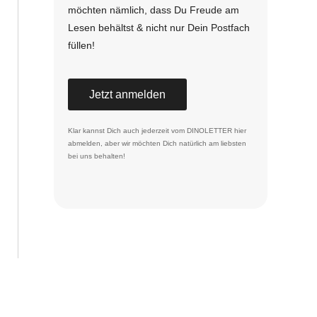
möchten nämlich, dass Du Freude am
Lesen behältst & nicht nur Dein Postfach
füllen!
Jetzt anmelden
Klar kannst Dich auch jederzeit vom DINOLETTER
hier
abmelden
, aber wir möchten Dich natürlich am liebsten
bei uns behalten!