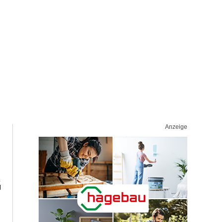
Anzeige
G