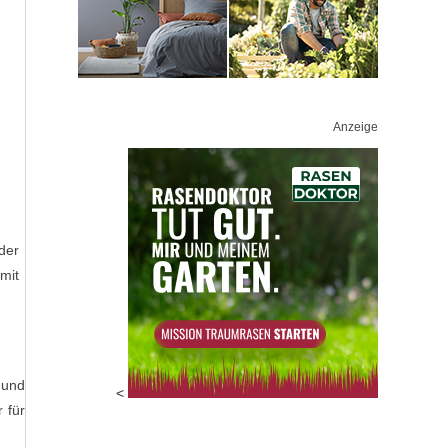
Anzeige
der
mit
 und
<
 für