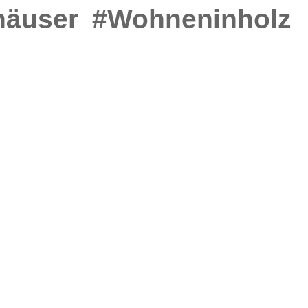
häuser
#Wohneninholz