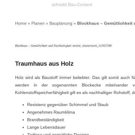
schreibt Bau-Content
Home
»
Planen
»
Bauplanung
»
Blockhaus – Gemütlichkeit u
Blockhaus – Gemütlichkeit und Nachhaltigkeit vereint, shutterstock_112937398
Traumhaus aus Holz
Holz wird als Baustoff immer beliebter. Das gilt somit auch
werden in der sogenannten Blockecke miteinander v
Kohlenstoffspeicherfähigkeit gilt es als nachhaltiger Rohstoff, d
Resistenz gegenüber Schimmel und Staub
Angenehmes Raumklima
Brandbeständigkeit
Lange Lebensdauer
Zeitlose und gemütliche Designs