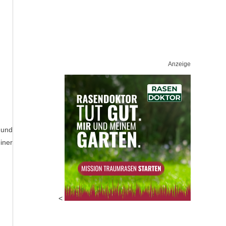
Anzeige
 und
iner
<