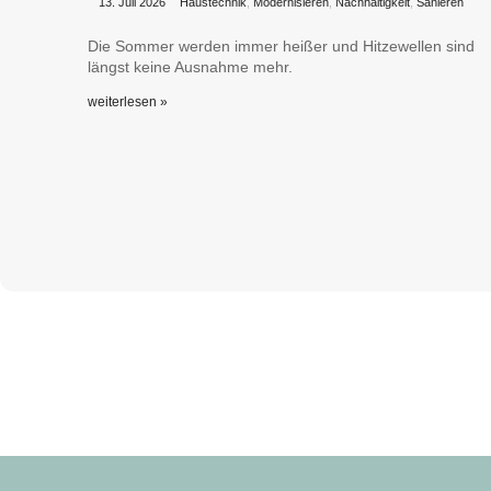
•
•
13. Juli 2026
Haustechnik
,
Modernisieren
,
Nachhaltigkeit
,
Sanieren
Die Sommer werden immer heißer und Hitzewellen sind
längst keine Ausnahme mehr.
weiterlesen »