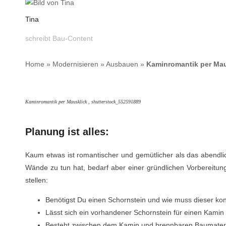
Tina
schreibt Bau-Content
Home
»
Modernisieren
»
Ausbauen
»
Kaminromantik per Mau
Kaminromantik per Mausklick , shutterstock_552591889
Planung ist alles:
Kaum etwas ist romantischer und gemütlicher als das abendlic
Wände zu tun hat, bedarf aber einer gründlichen Vorbereitu
stellen:
Benötigst Du einen Schornstein und wie muss dieser kon
Lässt sich ein vorhandener Schornstein für einen Kami
Besteht zwischen dem Kamin und brennbaren Baumater