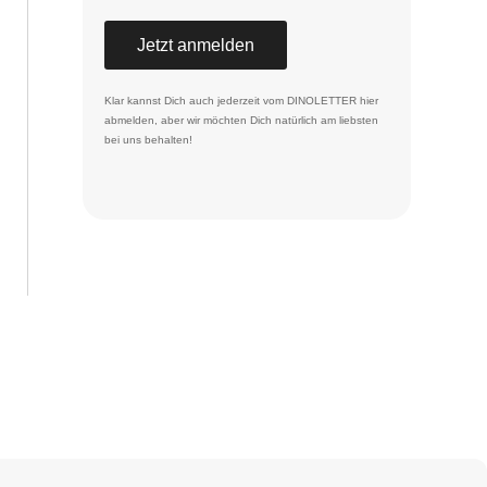
Jetzt anmelden
Klar kannst Dich auch jederzeit vom DINOLETTER
hier
abmelden
, aber wir möchten Dich natürlich am liebsten
bei uns behalten!