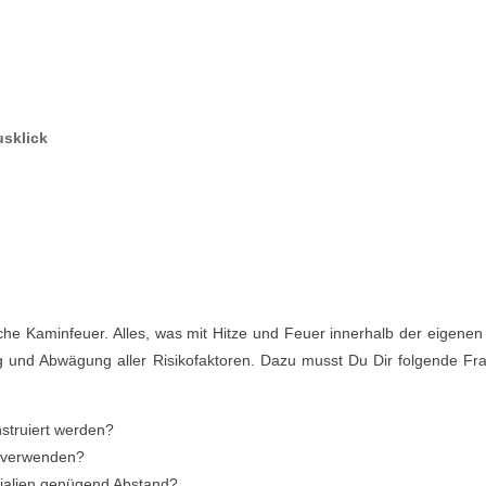
sklick
he Kaminfeuer. Alles, was mit Hitze und Feuer innerhalb der eigenen 
ng und Abwägung aller Risikofaktoren. Dazu musst Du Dir folgende Fr
struiert werden?
n verwenden?
ialien genügend Abstand?