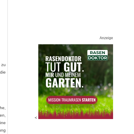
Anzeige
 zu
die
he,
en,
<
ine
ung