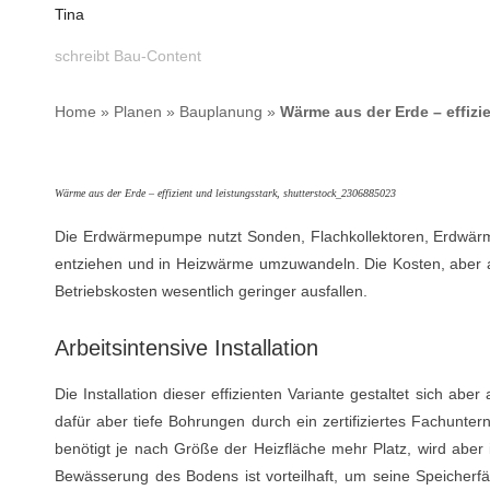
Tina
schreibt Bau-Content
Home
»
Planen
»
Bauplanung
»
Wärme aus der Erde – effizi
Wärme aus der Erde – effizient und leistungsstark, shutterstock_2306885023
Die Erdwärmepumpe nutzt Sonden, Flachkollektoren, Erdwärm
entziehen und in Heizwärme umzuwandeln. Die Kosten, aber 
Betriebskosten wesentlich geringer ausfallen.
Arbeitsintensive Installation
Die Installation dieser effizienten Variante gestaltet sich a
dafür aber tiefe Bohrungen durch ein zertifiziertes Fachunter
benötigt je nach Größe der Heizfläche mehr Platz, wird aber
Bewässerung des Bodens ist vorteilhaft, um seine Speicherfä