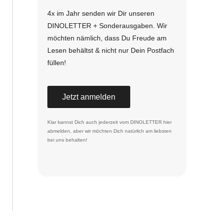
4x im Jahr senden wir Dir unseren
DINOLETTER + Sonderausgaben. Wir
möchten nämlich, dass Du Freude am
Lesen behältst & nicht nur Dein Postfach
füllen!
Jetzt anmelden
Klar kannst Dich auch jederzeit vom DINOLETTER
hier
abmelden
, aber wir möchten Dich natürlich am liebsten
bei uns behalten!