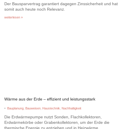
Der Bausparvertrag garantiert dagegen Zinssicherheit und hat
somit auch heute noch Relevanz.
weiterlesen »
Wärme aus der Erde – effizient und leistungsstark
•
Bauplanung
,
Bauweisen
,
Haustechnik
,
Nachhaltigkeit
Die Erdwärmepumpe nutzt Sonden, Flachkollektoren,
Erdwärmekörbe oder Grabenkollektoren, um der Erde die
thermische Energie zu entziehen und in Heizwärme