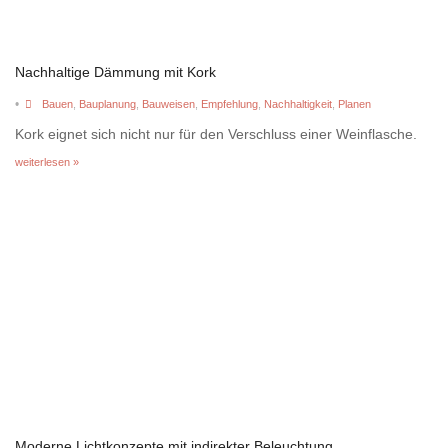
Nachhaltige Dämmung mit Kork
•
Bauen
,
Bauplanung
,
Bauweisen
,
Empfehlung
,
Nachhaltigkeit
,
Planen
Kork eignet sich nicht nur für den Verschluss einer Weinflasche.
weiterlesen »
Moderne Lichtkonzepte mit indirekter Beleuchtung