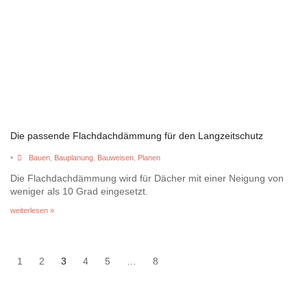
Die passende Flachdachdämmung für den Langzeitschutz
•
Bauen
,
Bauplanung
,
Bauweisen
,
Planen
Die Flachdachdämmung wird für Dächer mit einer Neigung von
weniger als 10 Grad eingesetzt.
weiterlesen »
1
2
3
4
5
…
8