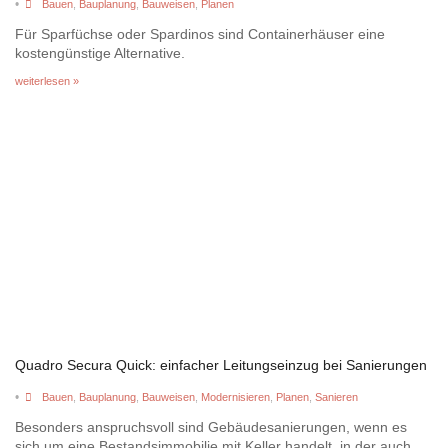
•
Bauen
,
Bauplanung
,
Bauweisen
,
Planen
Für Sparfüchse oder Spardinos sind Containerhäuser eine
kostengünstige Alternative.
weiterlesen »
Quadro Secura Quick: einfacher Leitungseinzug bei Sanierungen
•
Bauen
,
Bauplanung
,
Bauweisen
,
Modernisieren
,
Planen
,
Sanieren
Besonders anspruchsvoll sind Gebäudesanierungen, wenn es
sich um eine Bestandsimmobilie mit Keller handelt, in der auch