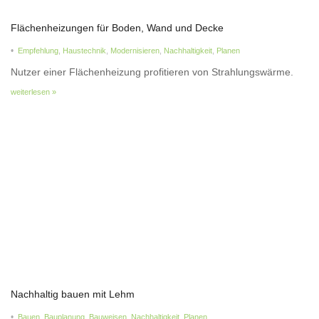
Flächenheizungen für Boden, Wand und Decke
•
Empfehlung
,
Haustechnik
,
Modernisieren
,
Nachhaltigkeit
,
Planen
Nutzer einer Flächenheizung profitieren von Strahlungswärme.
weiterlesen »
Nachhaltig bauen mit Lehm
•
Bauen
,
Bauplanung
,
Bauweisen
,
Nachhaltigkeit
,
Planen