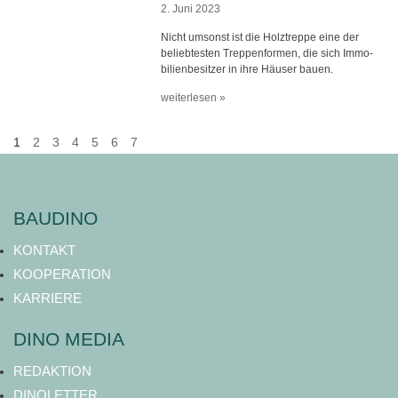
2. Juni 2023
Nicht umsonst ist die Holztreppe eine der
beliebtesten Treppenformen, die sich Immo-
bilienbesitzer in ihre Häuser bauen.
weiterlesen »
1
2
3
4
5
6
7
BAUDINO
KONTAKT
KOOPERATION
KARRIERE
DINO MEDIA
REDAKTION
DINOLETTER