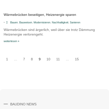
Wärmebrücken beseitigen, Heizenergie sparen
•
Bauen
,
Bauweisen
,
Modernisieren
,
Nachhaltigkeit
,
Sanieren
Wärmebrücken sind ärgerlich, weil über sie trotz Dämmung
Heizenergie verlorengeht.
weiterlesen »
1
…
7
8
9
10
11
…
15
BAUDINO NEWS