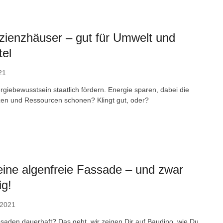
zienzhäuser – gut für Umwelt und
tel
21
giebewusstsein staatlich fördern. Energie sparen, dabei die
en und Ressourcen schonen? Klingt gut, oder?
eine algenfreie Fassade – und zwar
ig!
 2021
saden dauerhaft? Das geht, wir zeigen Dir auf Baudino, wie Du