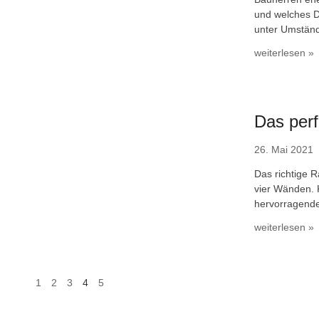
und welches D
unter Umstän
weiterlesen »
Das per
26. Mai 2021
Das richtige R
vier Wänden. K
hervorragende
weiterlesen »
1
2
3
4
5