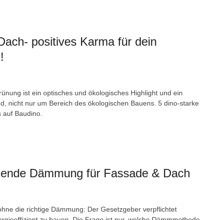
ach- positives Karma für dein
!
ünung ist ein optisches und ökologisches Highlight und ein
nd, nicht nur um Bereich des ökologischen Bauens. 5 dino-starke
es auf Baudino.
sende Dämmung für Fassade & Dach
hne die richtige Dämmung: Der Gesetzgeber verpflichtet
rgieeffizient zu bauen. Die Frage ist nur, welche Dämmmethode