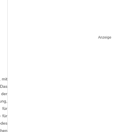
Anzeige
 mit
 Das
 der
ung,
 für
 für
edes
chen