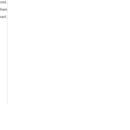
mmt.
chen
art.