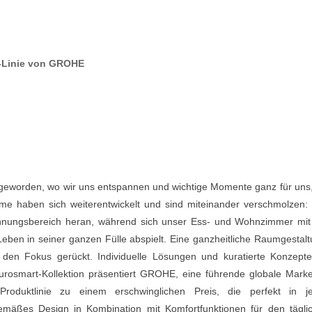
-Linie von GROHE
 geworden, wo wir uns entspannen und wichtige Momente ganz für uns,
e haben sich weiterentwickelt und sind miteinander verschmolzen:
nnungsbereich heran, während sich unser Ess- und Wohnzimmer mit
ben in seiner ganzen Fülle abspielt. Eine ganzheitliche Raumgestalt
in den Fokus gerückt. Individuelle Lösungen und kuratierte Konzepte
rosmart-Kollektion präsentiert GROHE, eine führende globale Marke
roduktlinie zu einem erschwinglichen Preis, die perfekt in j
emäßes Design in Kombination mit Komfortfunktionen für den tägli