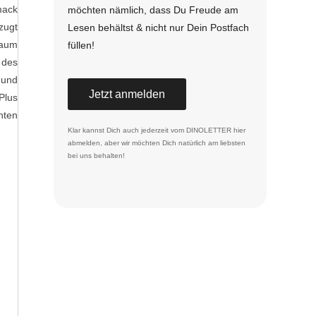
mack
möchten nämlich, dass Du Freude am
zugt
Lesen behältst & nicht nur Dein Postfach
Raum
füllen!
 des
 und
Jetzt anmelden
Plus
hten
Klar kannst Dich auch jederzeit vom DINOLETTER
hier
abmelden
, aber wir möchten Dich natürlich am liebsten
bei uns behalten!