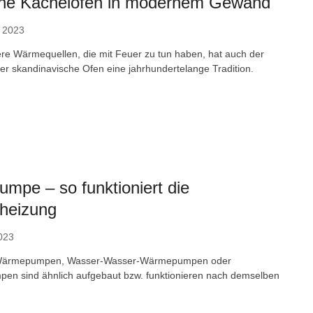
che Kachelöfen in modernem Gewand
 2023
ere Wärmequellen, die mit Feuer zu tun haben, hat auch der
er skandinavische Ofen eine jahrhundertelange Tradition.
pe – so funktioniert die
zheizung
023
-Wärmepumpen, Wasser-Wasser-Wärmepumpen oder
n sind ähnlich aufgebaut bzw. funktionieren nach demselben