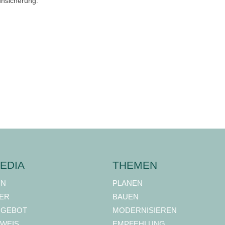
unsicherung.
EDIA
THEMEN
ON
PLANEN
ER
BAUEN
NGEBOT
MODERNISIEREN
WEIS
EMPFEHLUNG