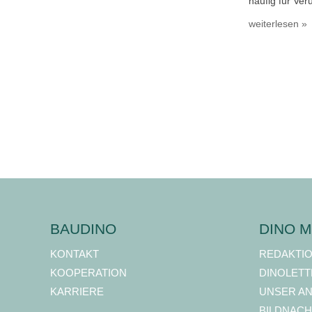
häufig für Ver
weiterlesen »
BAUDINO
DINO M
KONTAKT
REDAKTI
KOOPERATION
DINOLETT
KARRIERE
UNSER A
BILDNACH