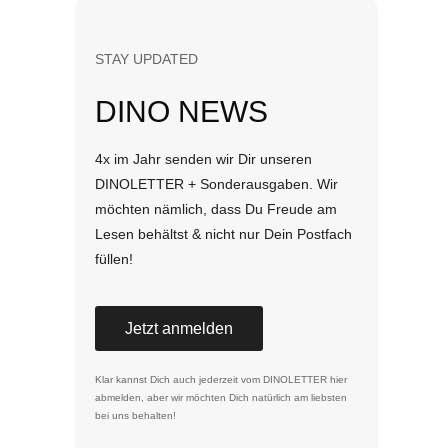
STAY UPDATED
DINO NEWS
4x im Jahr senden wir Dir unseren
DINOLETTER + Sonderausgaben. Wir
möchten nämlich, dass Du Freude am
Lesen behältst & nicht nur Dein Postfach
füllen!
Jetzt anmelden
Klar kannst Dich auch jederzeit vom DINOLETTER
hier
abmelden
, aber wir möchten Dich natürlich am liebsten
bei uns behalten!