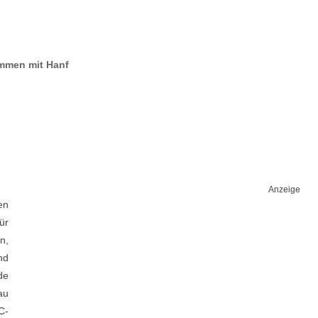
mmen mit Hanf
Anzeige
en
ür
n,
nd
de
au
C-