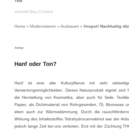
Tina
schreibt Bau-Content
Home
»
Modernisieren
»
Ausbauen
»
#nopot! Nachhaltig dä
Anzeige
Hanf oder Ton?
Hanf ist eine alte Kulturpflanze mit sehr vielseitig
Verwertungsmöglichkeiten. Dieses Naturprodukt eignet sich f
die Herstellung von Kosmetika, aber auch für Seile, Textilie
Papier, als Dichtmaterial von Rohrgewinden, Öl, Biomasse u
eben auch zur Wärmedämmung. Durch die rauschfördern
Wirkung des Inhaltsstoffes Tetrahydrocannabinol war der Anb
jedoch lange Zeit bei uns verboten. Erst mit der Züchtung TH