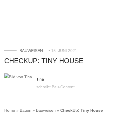
BAUWEISEN
• 15. JUNI 2021
CHECKUP: TINY HOUSE
Tina
schreibt Bau-Content
Home
»
Bauen
»
Bauweisen
»
CheckUp: Tiny House