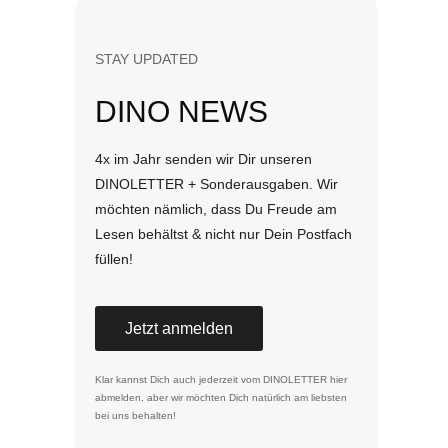
STAY UPDATED
DINO NEWS
4x im Jahr senden wir Dir unseren
DINOLETTER + Sonderausgaben. Wir
möchten nämlich, dass Du Freude am
Lesen behältst & nicht nur Dein Postfach
füllen!
Jetzt anmelden
Klar kannst Dich auch jederzeit vom DINOLETTER
hier
abmelden
, aber wir möchten Dich natürlich am liebsten
bei uns behalten!