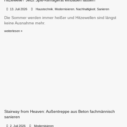
Hitzewelle? Jetzt Split-Klimagerät einbauen lassen!
•
•
13. Juli 2026
Haustechnik
,
Modernisieren
,
Nachhaltigkeit
,
Sanieren
Die Sommer werden immer heißer und Hitzewellen sind längst
keine Ausnahme mehr.
weiterlesen »
Stairway from Heaven: Außentreppe aus Beton fachmännisch
sanieren
•
•
2. Juli 2026
Modernisieren