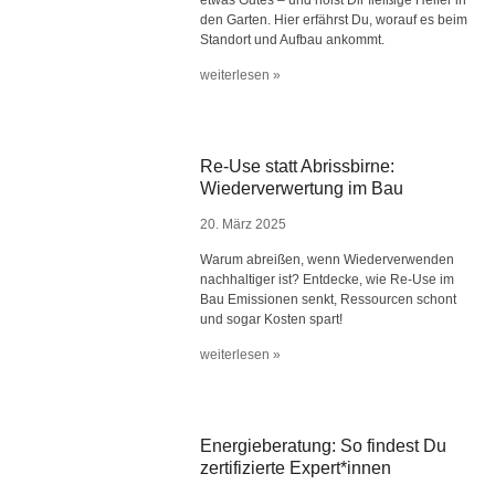
etwas Gutes – und holst Dir fleißige Helfer in
den Garten. Hier erfährst Du, worauf es beim
Standort und Aufbau ankommt.
weiterlesen »
Re-Use statt Abrissbirne:
Wiederverwertung im Bau
20. März 2025
Warum abreißen, wenn Wiederverwenden
nachhaltiger ist? Entdecke, wie Re-Use im
Bau Emissionen senkt, Ressourcen schont
und sogar Kosten spart!
weiterlesen »
Energieberatung: So findest Du
zertifizierte Expert*innen