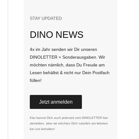
STAY UPDATED
DINO NEWS
4x im Jahr senden wir Dir unseren
DINOLETTER + Sonderausgaben. Wir
möchten nämlich, dass Du Freude am
Lesen behältst & nicht nur Dein Postfach
füllen!
Jetzt anmelden
Klar kannst Dich auch jederzeit vom DINOLETTER
hier
abmelden
, aber wir möchten Dich natürlich am liebsten
bei uns behalten!