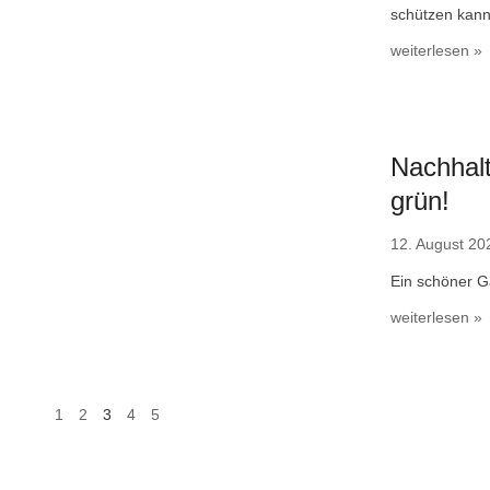
schützen kann
weiterlesen »
Nachhalt
grün!
12. August 20
Ein schöner G
weiterlesen »
1
2
3
4
5