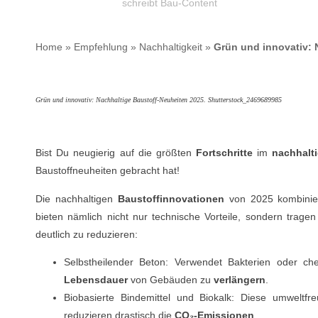
schreibt Bau-Content
Home
»
Empfehlung
»
Nachhaltigkeit
»
Grün und innovativ: 
Grün und innovativ: Nachhaltige Baustoff-Neuheiten 2025. Shutterstock_2469689985
Bist Du neugierig auf die größten
Fortschritte
im
nachhalt
Baustoffneuheiten gebracht hat!
Die nachhaltigen
Baustoffinnovationen
von 2025 kombini
bieten nämlich nicht nur technische Vorteile, sondern trag
deutlich zu reduzieren:
Selbstheilender Beton: Verwendet Bakterien oder c
Lebensdauer
von Gebäuden zu
verlängern
.
Biobasierte Bindemittel und Biokalk: Diese umweltfr
reduzieren drastisch die
CO₂-Emissionen
.