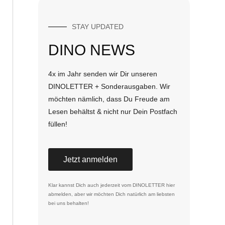
STAY UPDATED
DINO NEWS
4x im Jahr senden wir Dir unseren
DINOLETTER + Sonderausgaben. Wir
möchten nämlich, dass Du Freude am
Lesen behältst & nicht nur Dein Postfach
füllen!
Jetzt anmelden
Klar kannst Dich auch jederzeit vom DINOLETTER
hier
abmelden
, aber wir möchten Dich natürlich am liebsten
bei uns behalten!