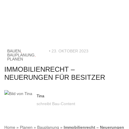
BAUEN
,
• 23. OKTOBER 2023
BAUPLANUNG
,
PLANEN
IMMOBILIENRECHT –
NEUERUNGEN FÜR BESITZER
Tina
schreibt Bau-Content
Home
»
Planen
»
Bauplanung
»
Immobilienrecht – Neuerungen