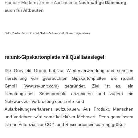
Home
»
Modernisieren
»
Ausbauen
»
Nachhaltige Dämmung
auch für Altbauten
Foto: Tri-O-Therm 3cm auf Bestandsmauerwerk, Sievert Ingo Jensen
re:unit-Gipskartonplatte mit Qualitätssiegel
Die Greyfield Group hat zur Wiederverwendung und seriellen
Herstellung von gebrauchten Gipskartonplatten die re:unit
GmbH (www.re-unit.com) gegründet. Ziel ist es, ein
klimataugliches Serienprodukt anzubieten und zudem ein
Netzwerk zur Verbreitung des Ernte- und
Aufarbeitungsverfahrens aufzubauen. Aus Produkt, Menschen
und Verfahren wird somit kollektiver Mehrwert. Denn gemeinsam
ist das Potenzial zur CO2- und Ressourceneinsparung größer.