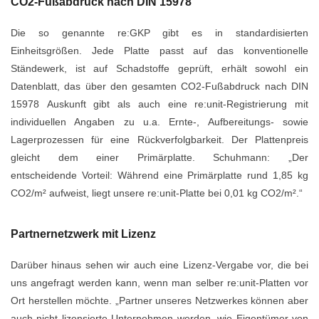
CO2-Fußabdruck nach DIN 15978
Die so genannte re:GKP gibt es in standardisierten
Einheitsgrößen. Jede Platte
passt auf das konventionelle
Ständewerk, ist auf Schadstoffe geprüft, erhält sowohl
ein
Datenblatt, das über den gesamten CO2-Fußabdruck nach DIN
15978
Auskunft gibt als auch eine re:unit-Registrierung mit
individuellen Angaben zu u.a.
Ernte-, Aufbereitungs- sowie
Lagerprozessen für eine Rückverfolgbarkeit. Der
Plattenpreis
gleicht dem einer Primärplatte. Schuhmann: „Der
entscheidende
Vorteil: Während eine Primärplatte rund 1,85 kg
CO2/m² aufweist, liegt unsere
re:unit-Platte bei 0,01 kg CO2/m².“
Partnernetzwerk mit Lizenz
Darüber hinaus sehen wir auch eine Lizenz-Vergabe vor, die bei
uns angefragt
werden kann, wenn man selber re:unit-Platten vor
Ort herstellen möchte. „Partner
unseres Netzwerkes können aber
auch nicht lizensierte Unternehmen werden, wie
Eigentümer von