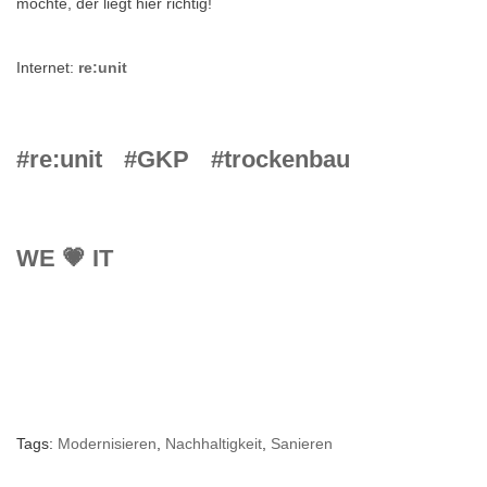
möchte, der liegt hier richtig!
Internet:
re:unit
#re:unit
#GKP
#trockenbau
WE 💗 IT
Tags:
Modernisieren
,
Nachhaltigkeit
,
Sanieren