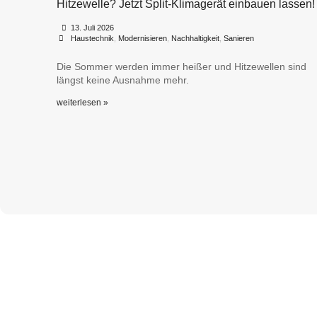
Hitzewelle? Jetzt Split-Klimagerät einbauen lassen!
•
•
13. Juli 2026
Haustechnik
,
Modernisieren
,
Nachhaltigkeit
,
Sanieren
Die Sommer werden immer heißer und Hitzewellen sind
längst keine Ausnahme mehr.
weiterlesen »