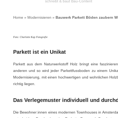
schreibt & baut Bau-Content
Home
»
Modernisieren
»
Bauwerk Parkett Böden zaubern 
Foto: Charlotte Kap Fotografie
Parkett ist ein Unikat
Parkett aus dem Naturwerkstoff Holz bringt eine faszinieren
anderen und so wird jeder Parkettfussboden zu einem Unik
Modernisierung, mit einen hochwertigen und wohnlichen Holz
richtig liegen.
Das Verlegemuster individuell und durch
D
ie Bewohner:innen eines modernen Townhouses in Amsterdam