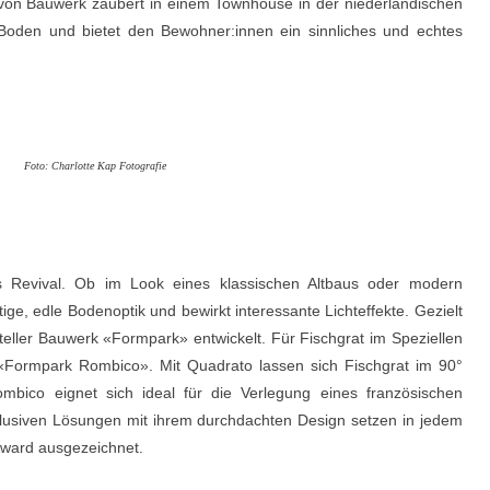
von Bauwerk zaubert in einem Townhouse in der niederländischen
 Boden und bietet den Bewohner:innen ein sinnliches und echtes
Foto: Charlotte Kap Fotografie
iges Revival. Ob im Look eines klassischen Altbaus oder modern
artige, edle Bodenoptik und bewirkt interessante Lichteffekte. Gezielt
teller Bauwerk «Formpark» entwickelt. Für Fischgrat im Speziellen
«Formpark Rombico». Mit Quadrato lassen sich Fischgrat im 90°
mbico eignet sich ideal für die Verlegung eines französischen
klusiven Lösungen mit ihrem durchdachten Design setzen in jedem
Award ausgezeichnet.