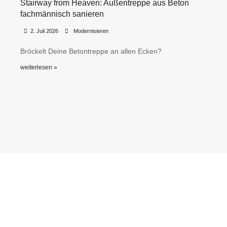
Stairway from Heaven: Außentreppe aus Beton
fachmännisch sanieren
•
•
2. Juli 2026
Modernisieren
Bröckelt Deine Betontreppe an allen Ecken?
weiterlesen »