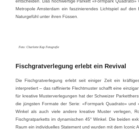
entscheiden. Das hochwertige Parkett «Formpark Quadrato» 
Metropole Amsterdam ein faszinierendes Lichtspiel auf den
Naturgefühl unter ihren Füssen.
Foto: Charlotte Kap Fotografie
Fischgratverlegung erlebt ein Revival
Die Fischgratverlegung erlebt seit einiger Zeit ein kräft
interpretiert – das raffinierte Flechtmuster schafft eine einzig
für kreative Musterverlegungen hat der Schweizer Parketthers
die jüngsten Formate der Serie: «Formpark Quadrato» und 
Winkel als auch viele andere kreative Muster verlegen, Ro
Fischgratparketts im dynamischen 45° Winkel. Die beiden ex
Raum ein individuelles Statement und wurden mit dem Iconic 