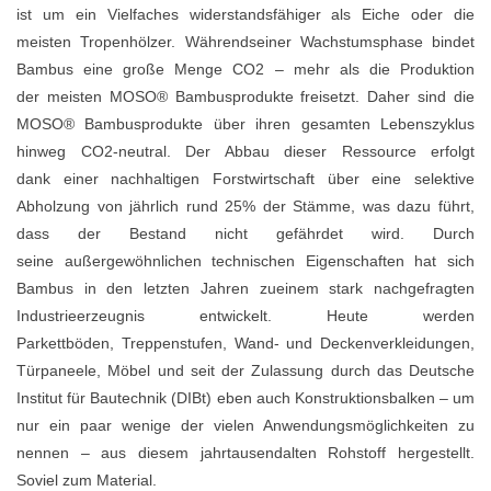
ist
um ein Vielfaches widerstandsfähiger als Eiche oder die
meisten Tropenhölzer. Während
seiner Wachstumsphase bindet
Bambus eine große Menge CO2 – mehr als die Produktion
der
meisten MOSO® Bambusprodukte freisetzt. Daher sind die
MOSO® Bambusprodukte über
ihren gesamten Lebenszyklus
hinweg CO2-neutral. Der Abbau dieser Ressource erfolgt
dank
einer nachhaltigen Forstwirtschaft über eine selektive
Abholzung von jährlich rund 25% der
Stämme, was dazu führt,
dass der Bestand nicht gefährdet wird. Durch
seine
außergewöhnlichen technischen Eigenschaften hat sich
Bambus in den letzten Jahren zu
einem stark nachgefragten
Industrieerzeugnis entwickelt. Heute werden
Parkettböden,
Treppenstufen, Wand- und Deckenverkleidungen,
Türpaneele, Möbel und seit der Zulassung
durch das Deutsche
Institut für Bautechnik (DIBt) eben auch Konstruktionsbalken – um
nur ein
paar wenige der vielen Anwendungsmöglichkeiten zu
nennen – aus diesem jahrtausendalten
Rohstoff hergestellt.
Soviel zum Material.