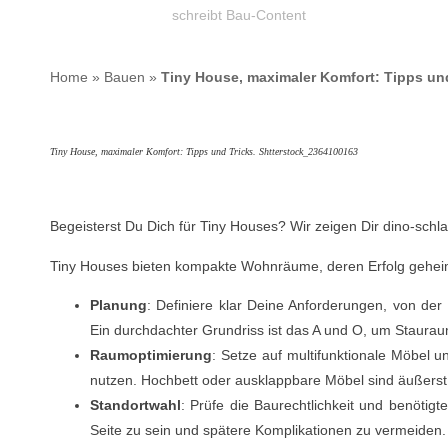
schreibt Bau-Content
Home
»
Bauen
»
Tiny House, maximaler Komfort: Tipps un
Tiny House, maximaler Komfort: Tipps und Tricks. Shtterstock_2364100163
Begeisterst Du Dich für Tiny Houses? Wir zeigen Dir dino-sc
Tiny Houses bieten kompakte Wohnräume, deren Erfolg geheim i
Planung
: Definiere klar Deine Anforderungen, von der
Ein durchdachter Grundriss ist das A und O, um Stauraum
Raumoptimierung
: Setze auf multifunktionale Möbel 
nutzen. Hochbett oder ausklappbare Möbel sind äußerst 
Standortwahl
: Prüfe die Baurechtlichkeit und benötig
Seite zu sein und spätere Komplikationen zu vermeiden.