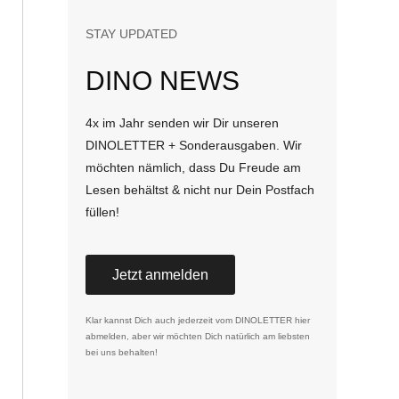
STAY UPDATED
DINO NEWS
4x im Jahr senden wir Dir unseren
DINOLETTER + Sonderausgaben. Wir
möchten nämlich, dass Du Freude am
Lesen behältst & nicht nur Dein Postfach
füllen!
Jetzt anmelden
Klar kannst Dich auch jederzeit vom DINOLETTER
hier
abmelden
, aber wir möchten Dich natürlich am liebsten
bei uns behalten!