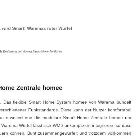
wird Smart: Waremas roter Würfel
lle Ergänzung des eigenen Smart-Home-Portfolios
 Home Zentrale homee
p. Das flexible Smart Home System homee von Warema bündelt
verschiedener Funkstandards. Diese kann der Nutzer komfortabel
ma erweitert nun die modulare Smart Home Zentrale homee um
Warema Würfel lässt sich WMS unkompliziert integrieren, so dass
euern können. Bunt zusammengewürfelt und trotzdem vollkommen