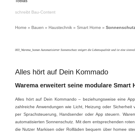
Tobias
schreibt Bau-Content
Home
»
Bauen
»
Haustechnik
»
Smart Home
»
Sonnenschutz 
003_Warema_homee Automatisierter Sonnenschutz steigert die Lebensqualität und ist eine sinnvo
Alles hört auf Dein Kommado
Warema erweitert seine modulare Smart
Alles hört auf Dein Kommando – beziehungsweise eine Ap
zahlreiche Anwendungen wie Licht, Heizung oder Sicherheit 
per Sprachsteuerung, Handsender oder App steuern. Ware
automatisierten Sonnenschutz. Mit dem entsprechenden roten 
die Nutzer Markisen oder Rollläden bequem über homee st