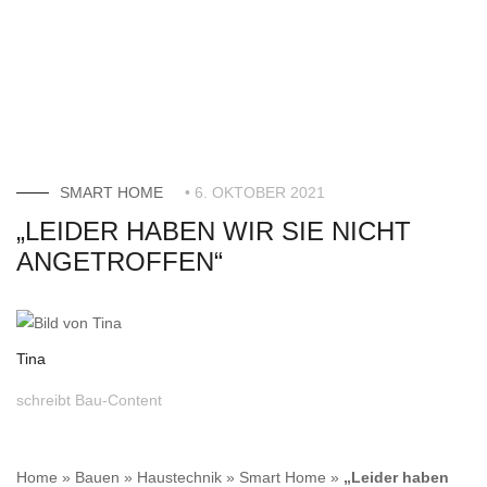
SMART HOME
• 6. OKTOBER 2021
„LEIDER HABEN WIR SIE NICHT
ANGETROFFEN“
Tina
schreibt Bau-Content
Home
»
Bauen
»
Haustechnik
»
Smart Home
»
„Leider haben