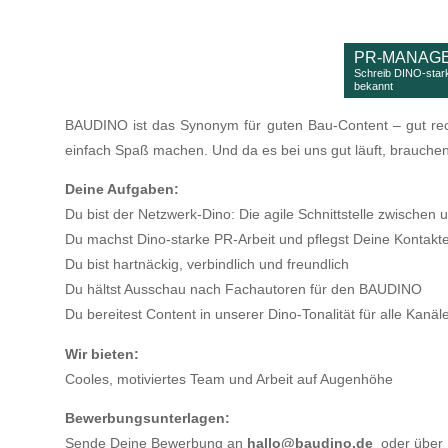
PR-MANAGE
Schreib DINO-star
bekannt
BAUDINO ist das Synonym für guten Bau-Content – gut reche
einfach Spaß machen. Und da es bei uns gut läuft, brauchen
Deine Aufgaben:
Du bist der Netzwerk-Dino: Die agile Schnittstelle zwischen
Du machst Dino-starke PR-Arbeit und pflegst Deine Kontakte
Du bist hartnäckig, verbindlich und freundlich
Du hältst Ausschau nach Fachautoren für den BAUDINO
Du bereitest Content in unserer Dino-Tonalität für alle Kanäl
Wir bieten:
Cooles, motiviertes Team und Arbeit auf Augenhöhe
Bewerbungsunterlagen:
Sende Deine Bewerbung an
hallo@baudino.de
oder über D