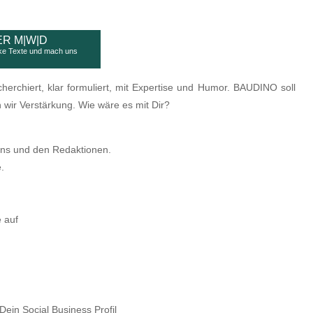
R M|W|D
ke Texte und mach uns
rchiert, klar formuliert, mit Expertise und Humor. BAUDINO soll
 wir Verstärkung. Wie wäre es mit Dir?
 uns und den Redaktionen.
.
e auf
ein Social Business Profil