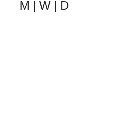
M | W | D