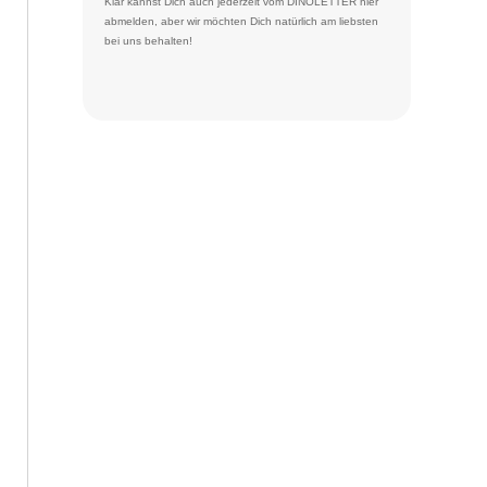
Klar kannst Dich auch jederzeit vom DINOLETTER
hier
abmelden
, aber wir möchten Dich natürlich am liebsten
bei uns behalten!