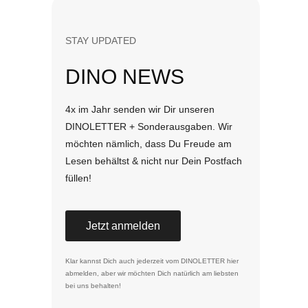
STAY UPDATED
DINO NEWS
4x im Jahr senden wir Dir unseren
DINOLETTER + Sonderausgaben. Wir
möchten nämlich, dass Du Freude am
Lesen behältst & nicht nur Dein Postfach
füllen!
Jetzt anmelden
Klar kannst Dich auch jederzeit vom DINOLETTER
hier
abmelden
, aber wir möchten Dich natürlich am liebsten
bei uns behalten!