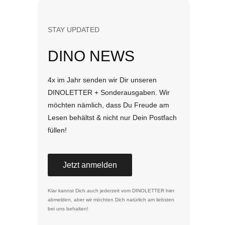
STAY UPDATED
DINO NEWS
4x im Jahr senden wir Dir unseren
DINOLETTER + Sonderausgaben. Wir
möchten nämlich, dass Du Freude am
Lesen behältst & nicht nur Dein Postfach
füllen!
Jetzt anmelden
Klar kannst Dich auch jederzeit vom DINOLETTER
hier
abmelden
, aber wir möchten Dich natürlich am liebsten
bei uns behalten!