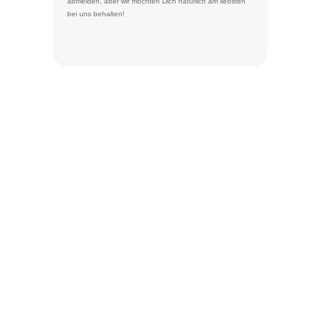
abmelden
, aber wir möchten Dich natürlich am liebsten
bei uns behalten!