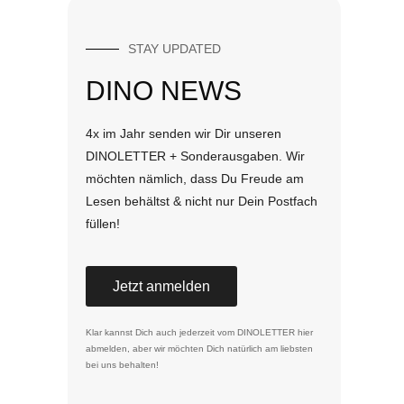
STAY UPDATED
DINO NEWS
4x im Jahr senden wir Dir unseren
DINOLETTER + Sonderausgaben. Wir
möchten nämlich, dass Du Freude am
Lesen behältst & nicht nur Dein Postfach
füllen!
Jetzt anmelden
Klar kannst Dich auch jederzeit vom DINOLETTER
hier
abmelden
, aber wir möchten Dich natürlich am liebsten
bei uns behalten!