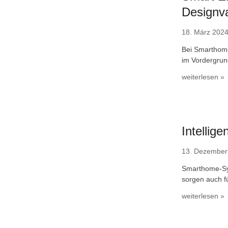
Designv
18. März 202
Bei Smarthome
im Vordergrun
weiterlesen »
Intellig
13. Dezember
Smarthome-Sy
sorgen auch fü
weiterlesen »