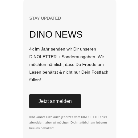
STAY UPDATED
DINO NEWS
4x im Jahr senden wir Dir unseren
DINOLETTER + Sonderausgaben. Wir
möchten nämlich, dass Du Freude am
Lesen behältst & nicht nur Dein Postfach
füllen!
Jetzt anmelden
Klar kannst Dich auch jederzeit vom DINOLETTER
hier
abmelden
, aber wir möchten Dich natürlich am liebsten
bei uns behalten!