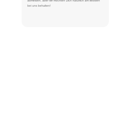
abmelden
, aber wir möchten Dich natürlich am liebsten
bei uns behalten!