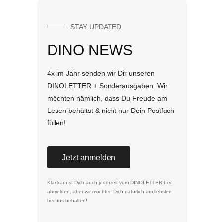
STAY UPDATED
DINO NEWS
4x im Jahr senden wir Dir unseren
DINOLETTER + Sonderausgaben. Wir
möchten nämlich, dass Du Freude am
Lesen behältst & nicht nur Dein Postfach
füllen!
Jetzt anmelden
Klar kannst Dich auch jederzeit vom DINOLETTER
hier
abmelden
, aber wir möchten Dich natürlich am liebsten
bei uns behalten!