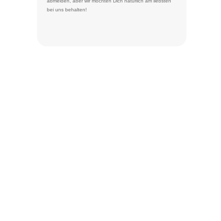
abmelden
, aber wir möchten Dich natürlich am liebsten
bei uns behalten!