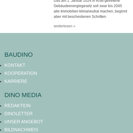
Das am 1. Januar 2024 in Kraft getretene
Gebäudeenergiegesetz soll zwar bis 2045
alle Immobilien klimaneutral machen, beginnt
aber mit bescheidenen Schritten.
weiterlesen »
BAUDINO
KONTAKT
KOOPERATION
KARRIERE
DINO MEDIA
REDAKTION
DINOLETTER
UNSER ANGEBOT
BILDNACHWEIS