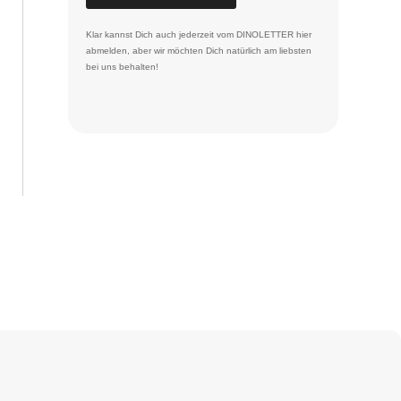
Klar kannst Dich auch jederzeit vom DINOLETTER
hier
abmelden
, aber wir möchten Dich natürlich am liebsten
bei uns behalten!