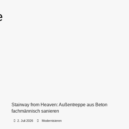
e
Stairway from Heaven: Außentreppe aus Beton
fachmännisch sanieren
•
•
2. Juli 2026
Modernisieren