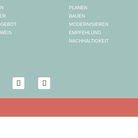
ON
PLANEN
ER
BAUEN
NGEBOT
MODERNISIEREN
WEIS
EMPFEHLUNG
NACHHALTIGKEIT