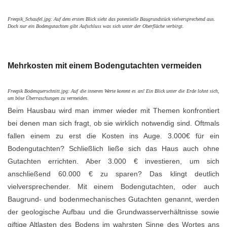
Freepik_Schaufel.jpg: Auf dem ersten Blick sieht das potentielle Baugrundstück vielversprechend aus.
Doch nur ein Bodengutachten gibt Aufschluss was sich unter der Oberfläche verbirgt.
Mehrkosten mit einem Bodengutachten vermeiden
Freepik Bodenquerschnitt.jpg: Auf die inneren Werte kommt es an! Ein Blick unter die Erde lohnt sich,
um böse Überraschungen zu vermeiden.
Beim Hausbau wird man immer wieder mit Themen konfrontiert
bei denen man sich fragt, ob sie wirklich notwendig sind. Oftmals
fallen einem zu erst die Kosten ins Auge. 3.000€ für ein
Bodengutachten? Schließlich ließe sich das Haus auch ohne
Gutachten errichten. Aber 3.000 € investieren, um sich
anschließend 60.000 € zu sparen? Das klingt deutlich
vielversprechender. Mit einem Bodengutachten, oder auch
Baugrund- und bodenmechanisches Gutachten genannt, werden
der geologische Aufbau und die Grundwasserverhältnisse sowie
giftige Altlasten des Bodens im wahrsten Sinne des Wortes ans