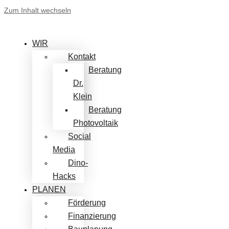
Zum Inhalt wechseln
WIR
Kontakt
Beratung
Dr.
Klein
Beratung
Photovoltaik
Social
Media
Dino-
Hacks
PLANEN
Förderung
Finanzierung